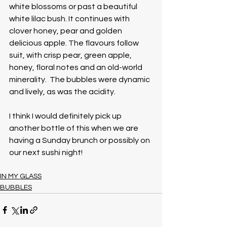
white blossoms or past a beautiful 
white lilac bush. It continues with 
clover honey, pear and golden 
delicious apple. The flavours follow 
suit, with crisp pear, green apple, 
honey, floral notes and an old-world 
minerality.  The bubbles were dynamic 
and lively, as was the acidity. 
I think I would definitely pick up 
another bottle of this when we are 
having a Sunday brunch or possibly on 
our next sushi night!
IN MY GLASS
BUBBLES