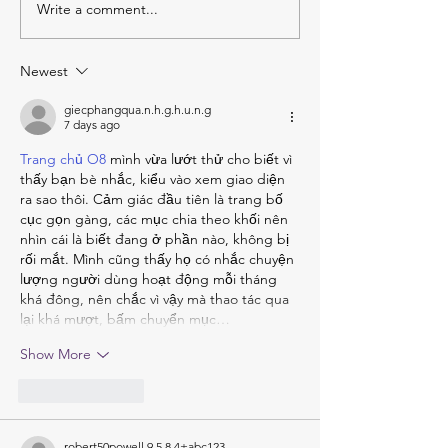
Write a comment...
Lakeside Cellars Bubbles
Baillie-Grohman
2021
Rosé 2021
Newest
giecphangqua.n.h.g.h.u.n.g
7 days ago
Trang chủ O8
 mình vừa lướt thử cho biết vì 
thấy bạn bè nhắc, kiểu vào xem giao diện 
ra sao thôi. Cảm giác đầu tiên là trang bố 
cục gọn gàng, các mục chia theo khối nên 
nhìn cái là biết đang ở phần nào, không bị 
rối mắt. Mình cũng thấy họ có nhắc chuyện 
lượng người dùng hoạt động mỗi tháng 
khá đông, nên chắc vì vậy mà thao tác qua 
lại khá mượt, bấm chuyển mục…
Show More
Like
Reply
robert50powell.9.5.8.4+abc123