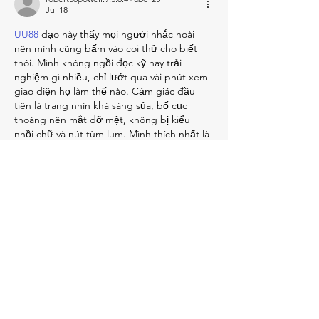
Jul 18
UU88
 dạo này thấy mọi người nhắc hoài 
nên mình cũng bấm vào coi thử cho biết 
thôi. Mình không ngồi đọc kỹ hay trải 
nghiệm gì nhiều, chỉ lướt qua vài phút xem 
giao diện họ làm thế nào. Cảm giác đầu 
tiên là trang nhìn khá sáng sủa, bố cục 
thoáng nên mắt đỡ mệt, không bị kiểu 
nhồi chữ và nút tùm lum. Mình thích nhất là 
các mục được chia theo nhóm rõ ràng, 
nhìn phát…
Show More
Like
Reply
giecphangqua.n.h.g.h.u.n.g
Jul 09
XX88
 mình thấy bạn bè nhắc hoài nên bấm 
vào coi thử cho biết, kiểu xem giao diện 
thôi chứ không ngồi mò nội dung gì nhiều. 