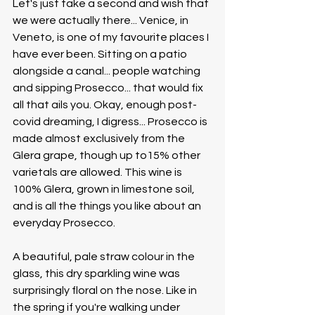
Let's just take a second and wish that 
we were actually there... Venice, in 
Veneto, is one of my favourite places I 
have ever been. Sitting on a patio 
alongside a canal... people watching 
and sipping Prosecco... that would fix 
all that ails you. Okay, enough post-
covid dreaming, I digress... Prosecco is 
made almost exclusively from the 
Glera grape, though up to15% other 
varietals are allowed. This wine is 
100% Glera, grown in limestone soil, 
and is all the things you like about an 
everyday Prosecco.
A beautiful, pale straw colour in the 
glass, this dry sparkling wine was 
surprisingly floral on the nose. Like in 
the spring if you're walking under 